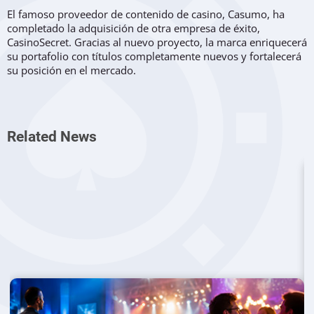
El famoso proveedor de contenido de casino, Casumo, ha
completado la adquisición de otra empresa de éxito,
CasinoSecret. Gracias al nuevo proyecto, la marca enriquecerá
su portafolio con títulos completamente nuevos y fortalecerá
su posición en el mercado.
Esta última marca ha estado en funcionamiento desde 2018,
con una licencia oficial de la Autoridad del Juego de Malta. La
marca se centra en aumentar la participación de los jugadores
Related News
a través de sus productos y herramientas de marketing de
vanguardia.
Declaraciones de los representantes
Hablando sobre el nuevo hito, el director ejecutivo de
CasinoSecret, Nadir Ounissi, dijo:
“
Nuestro impulso continuo para ofrecer la mejor experiencia
de casino en línea a través de la innovación y la alta
relevancia local encaja bien con la misión de Casumo. Juntos,
ahora abrimos nuevas puertas a la experiencia compartida y
oportunidades atractivas entre las marcas."