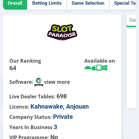
Overall
Betting Limits
Game Selection
Special Tab
Our Ranking
Available on
64
Software:
view more
698
Live Dealer Tables:
Kahnawake, Anjouan
Licence:
Private
Company Status:
3
Years In Business
No
VIP Programme: