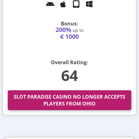
Bonus:
200%
up to
€ 1000
Overall Rating:
64
SLOT PARADISE CASINO NO LONGER ACCEPTS
PLAYERS FROM OHIO