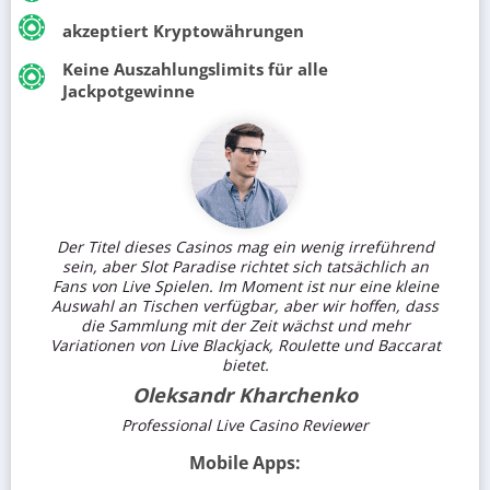
akzeptiert Kryptowährungen
Keine Auszahlungslimits für alle
Jackpotgewinne
Der Titel dieses Casinos mag ein wenig irreführend
sein, aber Slot Paradise richtet sich tatsächlich an
Fans von Live Spielen. Im Moment ist nur eine kleine
Auswahl an Tischen verfügbar, aber wir hoffen, dass
die Sammlung mit der Zeit wächst und mehr
Variationen von Live Blackjack, Roulette und Baccarat
bietet.
Oleksandr Kharchenko
Professional Live Casino Reviewer
Mobile Apps: