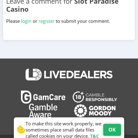
Leave a comment for
Slot Paradise
Casino
Please
login
or
register
to submit your comment.
To make this site work properly, we
OK
sometimes place small data files
called cookies on your device.
T&C