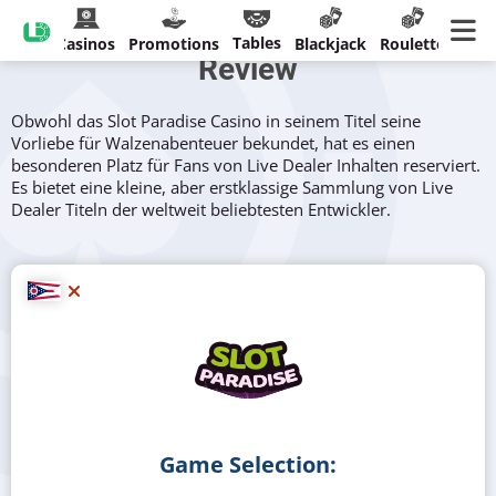
Slot Paradise Casino Live
Tables
Casinos
Promotions
Blackjack
Roulette
Review
Obwohl das Slot Paradise Casino in seinem Titel seine
Vorliebe für Walzenabenteuer bekundet, hat es einen
besonderen Platz für Fans von Live Dealer Inhalten reserviert.
Es bietet eine kleine, aber erstklassige Sammlung von Live
Dealer Titeln der weltweit beliebtesten Entwickler.
Alle Spiele, von Spielautomaten bis hin zu Live Tischen, sind in
einem browserbasierten Modus verfügbar und können leicht
über mobile Geräte gestartet werden. Die Inhalte sind auf
Deutsch, Englisch, Estnisch, Finnisch, Französisch, Norwegisch
und Polnisch verfügbar.
Slot Paradise wurde im Jahr 2023 gegründet und die Webseite
verfügt über eine Reihe von Lizenzen aus verschiedenen
Ländern. Dazu gehören Estland, Kahnawake und Curacao. Die
Kombination dieser Lizenzen macht die Webseite freundlich
Game Selection:
zu Spielern aus vielen Ländern. Die Liste der Standorte, die sie
begrüßt, umfasst neben Deutschland auch Estland, Polen,