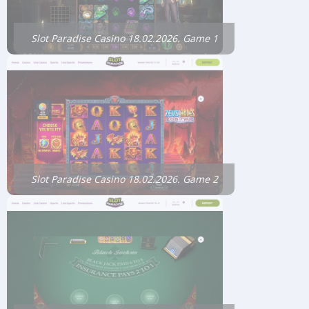
Slot Paradise Casino 18.02.2026. Game 1
Slot Paradise Casino 18.02.2026. Game 2