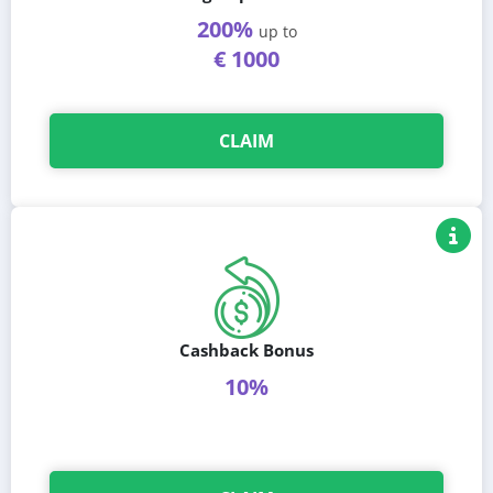
Bandbreite der Einsätze
200%
up to
€ 1000
Während Spielshows und Wheel Games vor allem Low-Roller
und Gelegenheitsspieler ansprechen, bieten einige Live-
Varianten von Blackjack und Roulette auch Einsätze für High
CLAIM
Roller.
Dealer und Plattformen
Die Standardsprache für die Spiele in den Portfolios von
Evolution Gaming und Pragmatic Live ist Englisch, aber einige
regionale Anpassungen werden möglicherweise mit der Zeit
hinzugefügt.
Cashback Bonus
Zusätzliche Wettoptionen
10%
Mehr als 70 beliebte Anbieter tragen zur Gesamtauswahl der
Spiele bei Slot Paradise bei, aber die meisten dieser Entwickler
sind auf Walzenabenteuer spezialisiert.
Um einige der vielen verfügbaren Studios zu nennen, verlässt