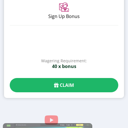
Sign Up Bonus
Wagering Requirement:
40 x bonus
CLAIM