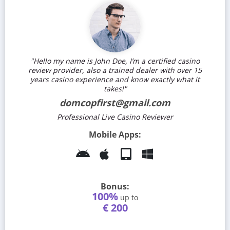
"Hello my name is John Doe, I’m a certified casino
review provider, also a trained dealer with over 15
years casino experience and know exactly what it
takes!"
domcopfirst@gmail.com
Professional Live Casino Reviewer
Mobile Apps:
Bonus:
100%
up to
€ 200