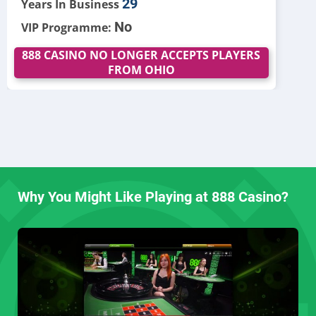
29
Years In Business
No
VIP Programme:
888 CASINO NO LONGER ACCEPTS PLAYERS
FROM OHIO
Why You Might Like Playing at 888 Casino?