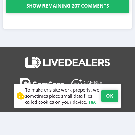
SHOW REMAINING 207 COMMENTS
To make this site work properly, we
OK
sometimes place small data files
called cookies on your device.
T&C
Kontaktiere Uns
|
All rights reserved. ©2026