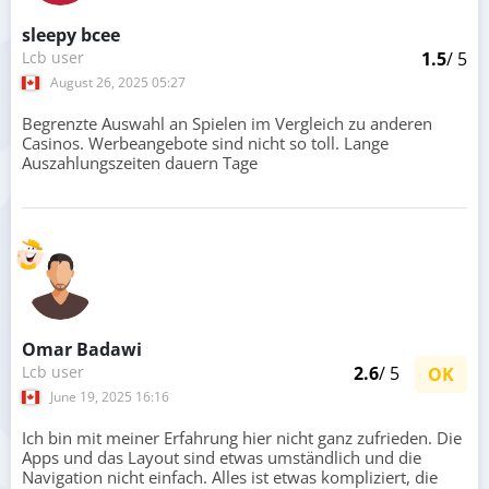
sleepy bcee
Lcb user
1.5
/ 5
August 26, 2025 05:27
Begrenzte Auswahl an Spielen im Vergleich zu anderen
Casinos. Werbeangebote sind nicht so toll. Lange
Auszahlungszeiten dauern Tage
Omar Badawi
Lcb user
2.6
/ 5
OK
June 19, 2025 16:16
Ich bin mit meiner Erfahrung hier nicht ganz zufrieden. Die
Apps und das Layout sind etwas umständlich und die
Navigation nicht einfach. Alles ist etwas kompliziert, die