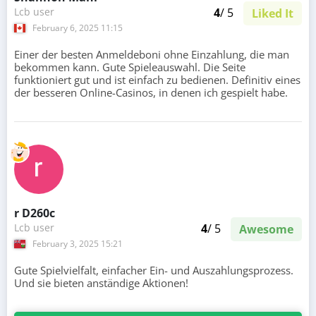
Lcb user
4
/ 5
Liked It
February 6, 2025 11:15
Einer der besten Anmeldeboni ohne Einzahlung, die man
bekommen kann. Gute Spieleauswahl. Die Seite
funktioniert gut und ist einfach zu bedienen. Definitiv eines
der besseren Online-Casinos, in denen ich gespielt habe.
r D260c
Lcb user
4
/ 5
Awesome
February 3, 2025 15:21
Gute Spielvielfalt, einfacher Ein- und Auszahlungsprozess.
Und sie bieten anständige Aktionen!