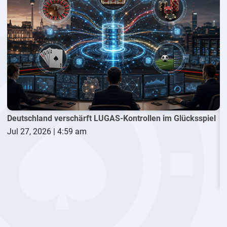
Beeindruckende Produkte
Die API Integration von BetConstruct mit Drittanbietern
B
ermöglicht den Zugang zu einer Vielzahl von
J
Glücksspielangeboten mit über 10.000 Casino Spielen und
angesehenen Anbietern. Für Partner mit Lizenzen bietet
BetConstruct seine schlüsselfertige iGaming Lösung an, die
ein umfassendes Paket an Wett- und Glücksspielprodukten in
einer praktischen, sofort einsatzbereiten Lösung bereitstellt.
Mit der vollständig regulierten White Label iGaming Lösung
Deutschland verschärft LUGAS-Kontrollen im Glücksspiel
erhalten Betreiber Zugang zu einer kompletten
Angebotspalette, die Sportwetten, Casinos, Live Casinos,
Jul 27, 2026 | 4:59 am
Geschicklichkeitsspiele und mehr umfasst, die alle unter den
Lizenzen von BetConstruct betrieben werden.
Die Gaming in Germany Konferenz, auf der sich die Besten
der Branche präsentieren, ist zweifelsohne eines der
herausragenden Ereignisse im Kalender des iGamings.
M
Top Germany casinos
J