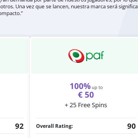
sotros. Una vez que se lancen, nuestra marca será signif
ompacto.”
100%
up to
€ 50
+ 25 Free Spins
92
90
Overall Rating: