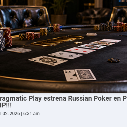
ragmatic Play estrena Russian Poker en 
IP!!!
l 02, 2026 | 6:31 am