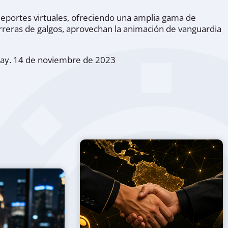
deportes virtuales, ofreciendo una amplia gama de
carreras de galgos, aprovechan la animación de vanguardia
ay.
14 de noviembre de 2023