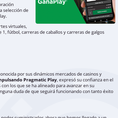
oración
 selección de
lay.
tes virtuales,
, fútbol, carreras de caballos y carreras de galgos
 conocida por sus dinámicos mercados de casinos y
impulsando Pragmatic Play
, expresó su confianza en el
 con los que se ha alineado para avanzar en su
 ninguna duda de que seguirá funcionando con tanto éxito
e poder suministrarlos ahora que hemos llegado a un