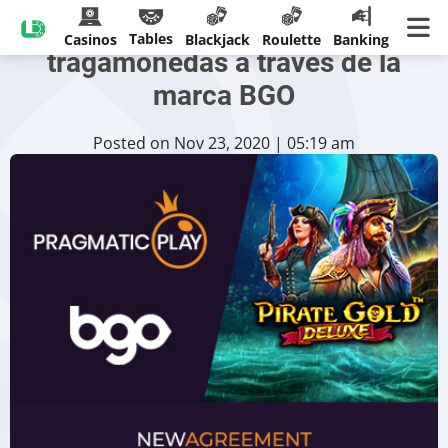
Pragmatic Play incluye sus
Tables
Casinos
Blackjack
Roulette
Banking
tragamonedas a través de la
marca BGO
Posted on Nov 23, 2020 | 05:19 am