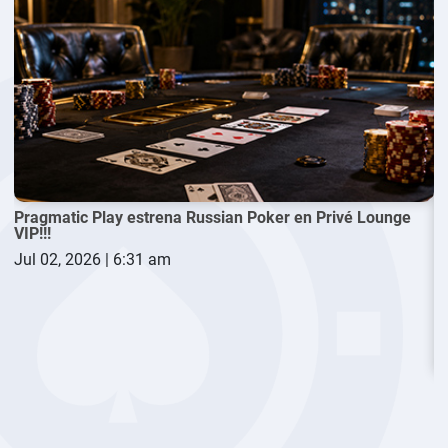
impresionantes, mientras que los juegos de Casino en vivo
han desarrollado un impulso significativo desde su
lanzamiento, por lo que no podemos esperar a ver cómo los
P
reciben los clientes de Marathonbet."
p
Jefe de Gestión de Cuentas en Pragmatic, Albert Pesca añadió:
J
“Estamos encantados de lanzar nuestros productos con
Marathonbet en varios mercados estratégicos. Nuestro plan
de productos continúa creciendo, y nuestra cartera de Casino
en vivo, en particular, ha sido un éxito fantástico. La
asociación con Marathonbet añade otro operador
Pragmatic Play estrena Russian Poker en Privé Lounge
impresionante a nuestra base de clientes y estamos
VIP!!!
encantados de que sus clientes ahora podrán jugar nuestros
Jul 02, 2026 | 6:31 am
títulos."
Más sobre Pragmatic
El proveedor respetable del
casino en vivo
y una gran
variedad de opciones de juego ha entregado algunos de los
Es
mejores juegos del mercado, incluyendo Wolf Gold y la serie
J
favorita de todos los tiempos de John Hunter. Su colección de
casino en vivo está llena de siempre popular
blackjack
,