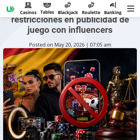
España plantea nuevas
Tables
Casinos
Blackjack
Roulette
Banking
restricciones en publicidad de
juego con influencers
Posted on May 20, 2026 | 07:05 am