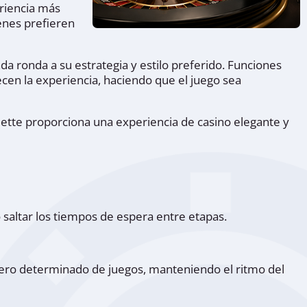
eriencia más
ienes prefieren
a ronda a su estrategia y estilo preferido. Funciones
cen la experiencia, haciendo que el juego sea
lette proporciona una experiencia de casino elegante y
o saltar los tiempos de espera entre etapas.
ero determinado de juegos, manteniendo el ritmo del