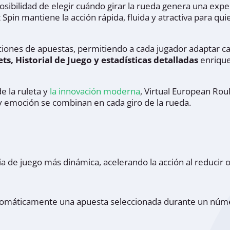
posibilidad de elegir cuándo girar la rueda genera una exp
 Spin mantiene la acción rápida, fluida y atractiva para qu
iones de apuestas, permitiendo a cada jugador adaptar cad
ts, Historial de Juego y estadísticas detalladas
enrique
de la ruleta y
la innovación moderna
, Virtual European Rou
d y emoción se combinan en cada giro de la rueda.
ia de juego más dinámica, acelerando la acción al reducir 
utomáticamente una apuesta seleccionada durante un núm