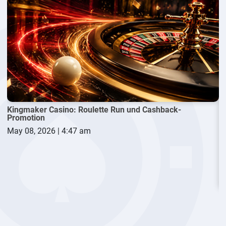
Der Veranstaltungsort arbeitet mit einer niederländischen
Betreiber-Lizenz, wobei Greentube seine Spiele über eine
B
niederländische Anbieter-Lizenz bereitstellt.
A
Ap
Eine erfolgreiche Partnerschaft
Markus Antl, Head of Sales and Key Account
Management bei Greentube,
kommentierte die jüngste
Erweiterung wie folgt:
Kingmaker Casino: Roulette Run und Cashback-
"Wir freuen uns, die Spielinhalte von Greentube mit Fair Play
Promotion
Casino, einer gut etablierten Marke in den Niederlanden,
May 08, 2026 | 4:47 am
einzuführen und freuen uns auf eine erfolgreiche
Partnerschaft, während sie ihre Online Reise antreten.
Greentube ist außerdem davon überzeugt, dass seine
berühmten AWP Spielinhalte den niederländischen Online
Glücksspielmarkt prägen und die Zusammenarbeit mit Fair
Play Casino weiter aufwerten werden."
K
Pascal Janshen, Content Manager bei Fair Play,
sagte,
Ap
dass das Unternehmen davon überzeugt sei, dass seine
Spieler die Möglichkeit genießen werden, die traditionellen