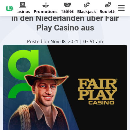
Greentube baut seine Präsenz
Tables
Casinos
Promotions
Blackjack
Roulette
in den Niederlanden über Fair
Play Casino aus
Posted on Nov 08, 2021 | 03:51 am