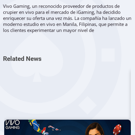
Vivo Gaming, un reconocido proveedor de productos de
crupier en vivo para el mercado de iGaming, ha decidido
enriquecer su oferta una vez más. La compañía ha lanzado un
moderno estudio en vivo en Manila, Filipinas, que permite a
los clientes experimentar un mayor nivel de
entretenimiento. El nuevo lugar se ha construido siguiendo la
cooperación con Glorious Throne Data Company.
Que está incluido
Related News
Vivo Gaming presentará su estudio Galaxy con todas las
nuevas características y una oferta mejorada. Los jugadores
tendrán la oportunidad de elegir entre las opciones de crupier
en vivo de ruleta, baccarat y Dragon Tiger. Sin embargo, el
proveedor iniciará el lugar con el lanzamiento de 4 títulos de
baccarat, así como la ruleta europea. Se espera que se
agreguen nuevas tablas hasta fin de año.
Opiniones de la empresa
:
Al hablar sobre el lanzamiento del innovador estudio en
Manila, vicepresidente de ventas en Vivo, Reinaldo Venegas,