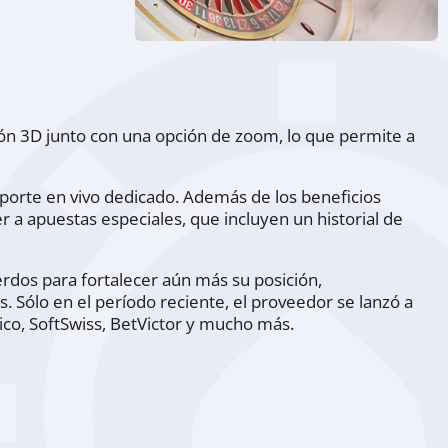
sión 3D junto con una opción de zoom, lo que permite a
oporte en vivo dedicado. Además de los beneficios
r a apuestas especiales, que incluyen un historial de
erdos para fortalecer aún más su posición,
 Sólo en el período reciente, el proveedor se lanzó a
ico, SoftSwiss, BetVictor y mucho más.