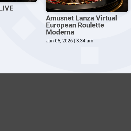
 LIVE
Amusnet Lanza Virtual
European Roulette
Moderna
Jun 05, 2026 | 3:34 am