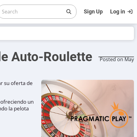
Sign Up
Log in
de Auto-Roulette
Posted on May
r su oferta de
, ofreciendo un
ndo la pelota