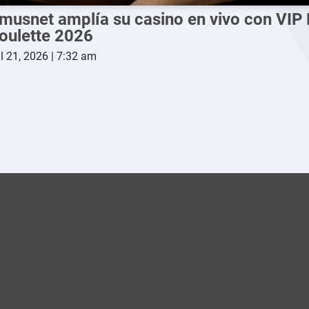
musnet amplía su casino en vivo con VIP
oulette 2026
l 21, 2026 | 7:32 am