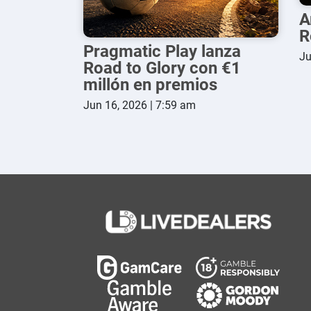
A
R
Pragmatic Play lanza
Ju
Road to Glory con €1
millón en premios
Jun 16, 2026 | 7:59 am