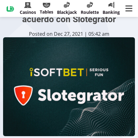
iSoftBet firma el último
Tables
Casinos
Blackjack
Roulette
Banking
acuerdo con Slotegrator
Posted on Dec 27, 2021 | 05:42 am