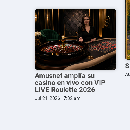
S
Amusnet amplía su
Au
casino en vivo con VIP
LIVE Roulette 2026
Jul 21, 2026 | 7:32 am