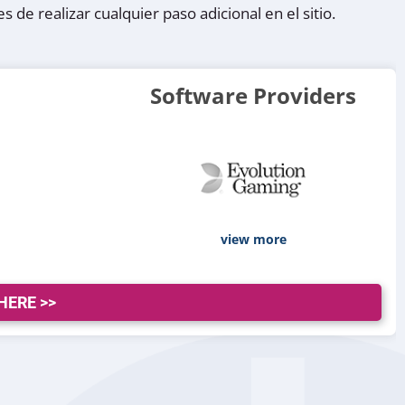
de realizar cualquier paso adicional en el sitio.
Software Providers
view more
HERE >>