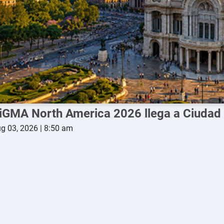
iGMA North America 2026 llega a Ciudad
g 03, 2026 | 8:50 am