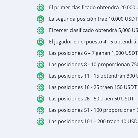
El primer clasificado obtendrá 20,000
La segunda posición trae 10,000 USDT
El tercer clasificado obtendrá 5,000 U
El jugador en el puesto 4 - 5 obtendr
Las posiciones 6 – 7 ganan 1,000 USDT
Las posiciones 8 - 10 proporcionan 7
Las posiciones 11 - 15 obtendrán 300
Las posiciones 16 - 25 traen 150 USDT
Las posiciones 26 - 50 traen 50 USDT
Las posiciones 51 - 100 proporcionan
Las posiciones 101 – 200 traen 10 US