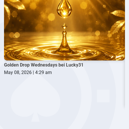
das Spielgeschehen überwachen, und ermöglicht es Spielern,
das VIP Erlebnis zu genießen, während sie beliebte Titel
spielen. Die jüngste Entscheidung der Marke ermöglicht es
B
anderen Betreibern, sich mit Stakelogic Live
2
zusammenzuschließen und Zugang zu seinem Tisch Katalog
Ap
zu erhalten.
Stephan van den Oetelaar, CEO von
Stakelogic,
kommentierte die jüngste Erweiterung so:
"Unsere Live Dealer Titel haben den Markt in den
Niederlanden und Malta im Sturm erobert. Das bedeutet, dass
Golden Drop Wednesdays bei Lucky31
die Betreiber ihren Spielerinnen und Spielern das
authentischste und fesselndste Live Dealer Erlebnis mit
May 08, 2026 | 4:29 am
Spielen bieten können, die bei jeder einzelnen Spielrunde für
Interaktion und Spannung sorgen."
Das ist ein unglaublicher Schritt für das Unternehmen, denn
es will ein führender Anbieter von Live Inhalten auf globaler
Ebene werden.
W
Aktuelle Nachrichten aus dem
Ap
Unternehmen