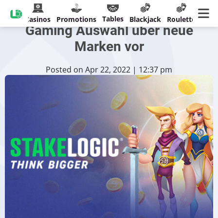
Stakelogic stellt seine Live
Tables
Casinos
Promotions
Blackjack
Roulette
Gaming Auswahl über neue
Marken vor
Posted on Apr 22, 2022 | 12:37 pm