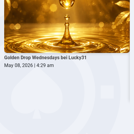
Blackjack 8
(Exklusiv)
B
2
Baccarat 4
Ap
Blackjack 7
Portomaso Casino Roulette 2
Roulette Auto 1
Golden Drop Wednesdays bei Lucky31
Roulette 1
May 08, 2026 | 4:29 am
Diese beliebten Spiele, die von führenden Entwicklern wie
LuckyStreak
angeboten werden, bieten zahlreiche
Möglichkeiten, Punkte zu sammeln und sich an der Spitze der
Rangliste zu platzieren.
Preisverteilung
W
Ap
Der
Preispool
von
2.000 EUR
wird an die
Top 5 Spieler
vergeben, basierend auf ihrer Endplatzierung:
1. Platz:
500 EUR