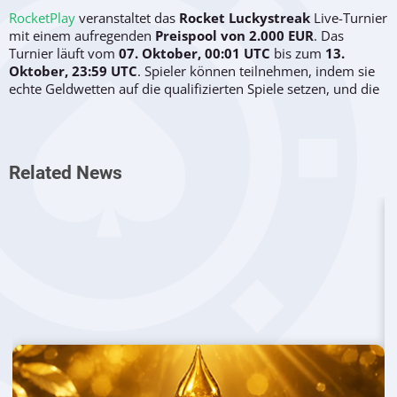
RocketPlay
veranstaltet das
Rocket Luckystreak
Live-Turnier
mit einem aufregenden
Preispool von 2.000 EUR
. Das
Turnier läuft vom
07. Oktober, 00:01 UTC
bis zum
13.
Oktober, 23:59 UTC
. Spieler können teilnehmen, indem sie
echte Geldwetten auf die qualifizierten Spiele setzen, und die
besten 10 Spieler gewinnen einen Anteil am Preispool,
basierend auf der Summe ihrer Multiplikatoren.
So nimmst du teil und gewinnst
Related News
Um teilzunehmen, müssen Spieler
echte Geldwetten
von
mindestens
10 EUR
auf eines der qualifizierten Spiele setzen.
Punkte werden basierend auf den Multiplikatoren für jede
Wette vergeben. Je mehr Punkte ein Spieler sammelt, desto
höher steigt er auf der Rangliste. Die
Top 10 Spieler
am Ende
des Turniers gewinnen
echte Barpreise
.
Turnierspiele
Die folgenden
Live-Spiele
sind im Turnier enthalten: