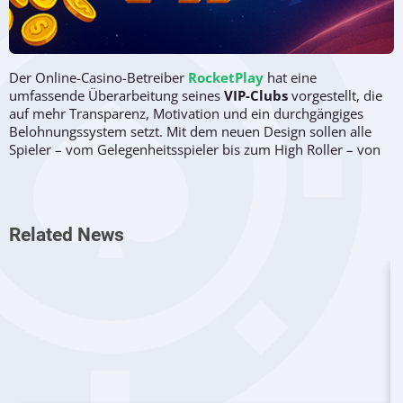
Der Online-Casino-Betreiber
RocketPlay
hat eine
umfassende Überarbeitung seines
VIP-Clubs
vorgestellt, die
auf mehr Transparenz, Motivation und ein durchgängiges
Belohnungssystem setzt. Mit dem neuen Design sollen alle
Spieler – vom Gelegenheitsspieler bis zum High Roller – von
einer klaren, strukturierten und unterhaltsamen VIP-Reise
profitieren.
Einfacher Fortschritt und Echtzeit-
Related News
Verfolgung
Das Herzstück des neuen VIP-Clubs ist ein vereinheitlichtes
und intuitives Fortschrittssystem. Jede Aktion, egal wie klein,
trägt zum Aufstieg bei – vom Abschluss der E-Mail-
Verifizierung bis hin zur Profilerweiterung. Spieler können
ihre Fortschritte nun
in Echtzeit über ein
benutzerfreundliches Dashboard
verfolgen.