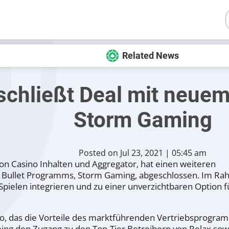
Related News
chließt Deal mit neuem 
Storm Gaming
Posted on Jul 23, 2021 | 05:45 am
von Casino Inhalten und Aggregator, hat einen weiteren
ver Bullet Programms, Storm Gaming, abgeschlossen. Im R
Spielen integrieren und zu einer unverzichtbaren Option f
io, das die Vorteile des marktführenden Vertriebsprogram
ng den Zugang zu den Top-Tier Betreibern von Relax sow