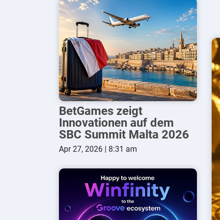
BetGames zeigt
Innovationen auf dem
SBC Summit Malta 2026
Apr 27, 2026 | 8:31 am