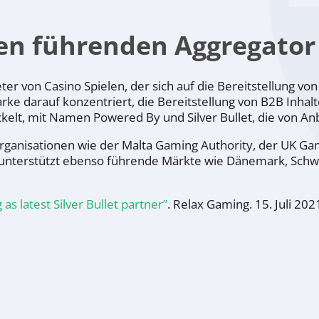
en führenden Aggregator
er von Casino Spielen, der sich auf die Bereitstellung von I
rke darauf konzentriert, die Bereitstellung von B2B Inha
kelt, mit Namen Powered By und Silver Bullet, die von An
Organisationen wie der Malta Gaming Authority, der UK 
nterstützt ebenso führende Märkte wie Dänemark, Schwede
s latest Silver Bullet partner”
.
Relax Gaming
. 15. Juli 202