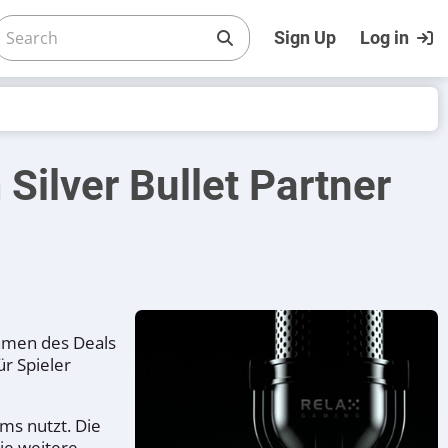
Sign Up
Log in
Silver Bullet Partner
ahmen des Deals
ür Spieler
ms nutzt. Die
ie weitere