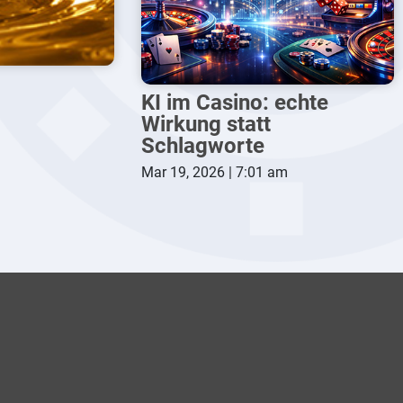
KI im Casino: echte
Wirkung statt
Schlagworte
Mar 19, 2026 | 7:01 am