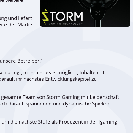
ng und liefert
eite der Marke
unsere Betreiber."
sch bringt, indem er es ermöglicht, Inhalte mit
rauf, ihr nächstes Entwicklungskapitel zu
 gesamte Team von Storm Gaming mit Leidenschaft
n sich darauf, spannende und dynamische Spiele zu
, um die nächste Stufe als Produzent in der Igaming