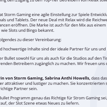
t Storm Gaming eine agile Einstellung zur Spiele Entwicklu
als und Tablets. Der neue Deal mit Relax wird die Reichw
cen eröffnen. Die Marke ist auch für den Mix aus einem
wie Slots und Bingo bekannt.
olgendes zu dieser Vereinbarung:
hochwertige Inhalte sind der ideale Partner für uns und 
r Bullet sowohl für uns als auch für die Studios auf den Ti
enden Betreibern zugänglich zu machen. Wir freuen uns da
rin von Storm Gaming, Sabrina Anthi Howells,
dass das
eler attraktiver und lustiger zu machen. Sie konzentrierte
ichtige Partner sein.
r Bullet Programm genau das Richtige für Strom Gaming sei
rauf, der Slot Szene etwas Neues zu liefern.