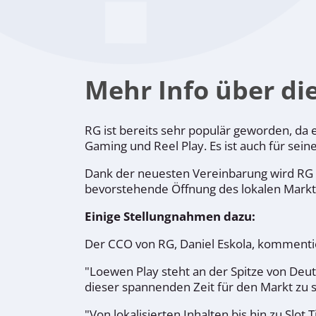
Mehr Info über di
RG ist bereits sehr populär geworden, da 
Gaming und Reel Play. Es ist auch für sei
Dank der neuesten Vereinbarung wird RG i
bevorstehende Öffnung des lokalen Markt
Einige Stellungnahmen dazu:
Der CCO von RG, Daniel Eskola, kommenti
"Loewen Play steht an der Spitze von Deuts
dieser spannenden Zeit für den Markt zu s
"Von lokalisierten Inhalten bis hin zu Slo