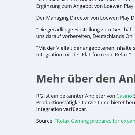
Ergänzung zum Angebot von Loewen Play s
Der Managing Director von Loewen Play Dig
"Die geradlinige Einstellung zum Geschäf
uns darauf vorbereiten, Deutschlands Onl
"Mit der Vielfalt der angebotenen Inhalte s
Integration mit der Plattform von Relax."
Mehr über den An
RG ist ein bekannter Anbieter von
Casino
S
Produktionstätigkeit erzielt und bietet heu
Integration verfügbar.
Source:
“Relax Gaming prepares for expan