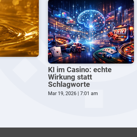
KI im Casino: echte
Wirkung statt
Schlagworte
Mar 19, 2026 | 7:01 am