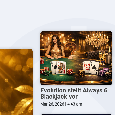
Evolution stellt Always 6
Blackjack vor
Mar 26, 2026 | 4:43 am