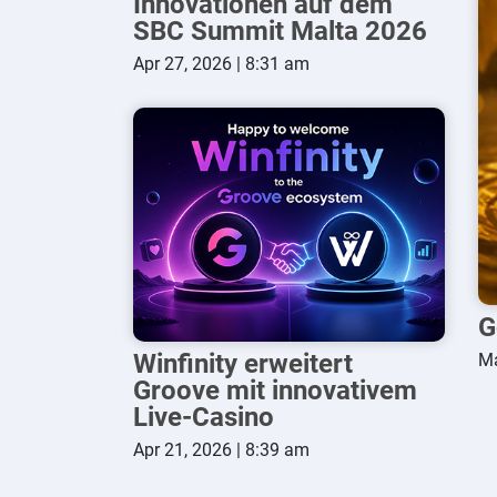
Innovationen auf dem
SBC Summit Malta 2026
Apr 27, 2026 | 8:31 am
G
Winfinity erweitert
Ma
Groove mit innovativem
Live-Casino
Apr 21, 2026 | 8:39 am