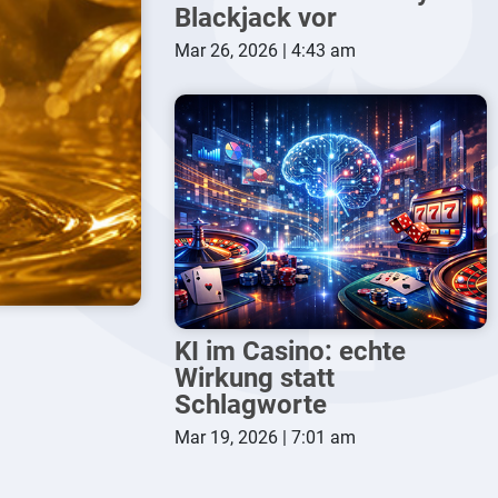
Blackjack vor
Mar 26, 2026 | 4:43 am
KI im Casino: echte
Wirkung statt
Schlagworte
Mar 19, 2026 | 7:01 am