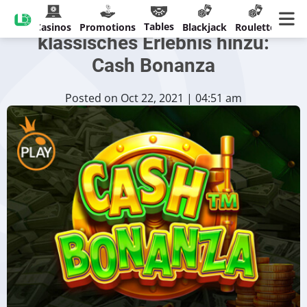
Pragmatic Play fügt ein
Tables
Casinos
Promotions
Blackjack
Roulette
klassisches Erlebnis hinzu:
Cash Bonanza
Posted on Oct 22, 2021 | 04:51 am