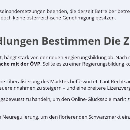
useinandersetzungen beenden, die derzeit Betreiber betref
jedoch keine österreichische Genehmigung besitzen.
ndlungen Bestimmen Die 
t, hängt stark von der neuen Regierungsbildung ab. Nach
äche mit der ÖVP
. Sollte es zu einer Regierungsbildung
 eine Liberalisierung des Marktes befürwortet. Laut Rechts
ereinnahmen zu steigern – und eine breitere Lizenzver
rtungsbewusst zu handeln, um den Online-Glücksspielmarkt
 Neuregulierung, um den florierenden Schwarzmarkt ein