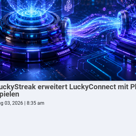
uckyStreak erweitert LuckyConnect mit P
pielen
g 03, 2026 | 8:35 am