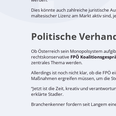
Dies könnte auch zahlreiche juristische A
maltesischer Lizenz am Markt aktiv sind, 
Politische Verha
Ob Österreich sein Monopolsystem aufgib
rechtskonservative
FPÖ Koalitionsgespr
zentrales Thema werden.
Allerdings ist noch nicht klar, ob die FPÖ
Maßnahmen ergreifen müssen, um die Steu
“Jetzt ist die Zeit, kreativ und verantwo
erklärte Stadler.
Branchenkenner fordern seit Langem eine