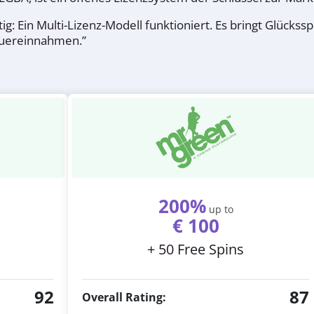
: Ein Multi-Lizenz-Modell funktioniert. Es bringt Glücksspi
euereinnahmen.”
200%
up to
€ 100
+ 50 Free Spins
92
87
Overall Rating: