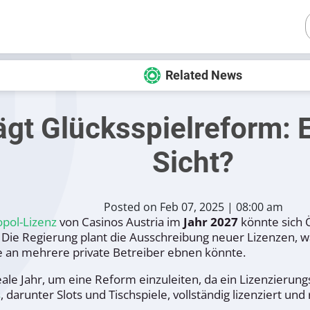
Related News
ägt Glücksspielreform:
Sicht?
Posted on Feb 07, 2025 | 08:00 am
pol-Lizenz
von Casinos Austria im
Jahr 2027
könnte sich 
Die Regierung plant die Ausschreibung neuer Lizenzen, 
e an mehrere private Betreiber ebnen könnte.
le Jahr, um eine Reform einzuleiten, da ein Lizenzierung
s
, darunter Slots und Tischspiele, vollständig lizenziert und 