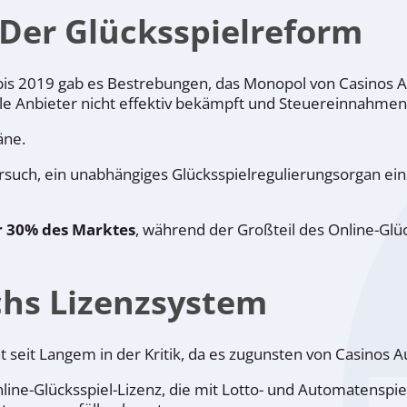
Der Glücksspielreform
bis 2019 gab es Bestrebungen, das Monopol von Casinos A
ale Anbieter nicht effektiv bekämpft und Steuereinnahmen
äne.
such, ein unabhängiges Glücksspielregulierungsorgan ei
ur 30% des Marktes
, während der Großteil des Online-Glüc
ichs Lizenzsystem
 seit Langem in der Kritik, da es zugunsten von Casinos Au
nline-Glücksspiel-Lizenz, die mit Lotto- und Automatenspi