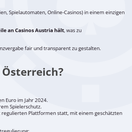
ien, Spielautomaten, Online-Casinos) in einem einzigen
le an Casinos Austria hält
, was zu
zvergabe fair und transparent zu gestalten.
 Österreich?
en Euro im Jahr 2024.
em Spielerschutz.
 regulierten Plattformen statt, mit einem geschätzten
tregulierung: