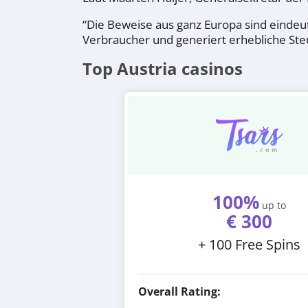
“Die Beweise aus ganz Europa sind eindeutig
Verbraucher und generiert erhebliche St
Top Austria casinos
100%
up to
€ 300
+ 100 Free Spins
Overall Rating: