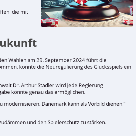
fen, die mit
Zukunft
 den Wahlen am 29. September 2024 führt die
 kommen, könnte die Neuregulierung des Glücksspiels ein
anwalt Dr. Arthur Stadler wird jede Regierung
gabe könnte genau das ermöglichen.
 zu modernisieren. Dänemark kann als Vorbild dienen,”
zudämmen und den Spielerschutz zu stärken.