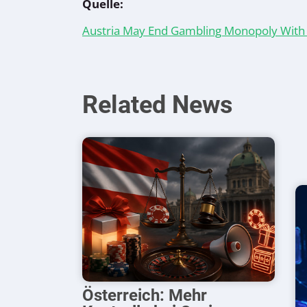
Quelle:
Austria May End Gambling Monopoly With 
Related News
Österreich: Mehr