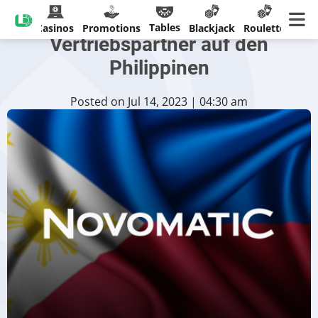
Novomatic bekommt neuen
Tables
Casinos
Promotions
Blackjack
Roulette
Vertriebspartner auf den
Philippinen
Posted on Jul 14, 2023 | 04:30 am