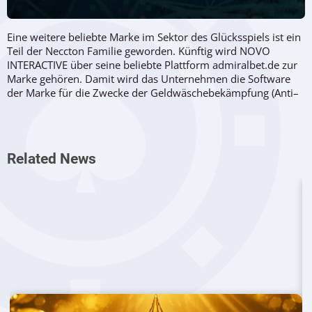
Eine weitere beliebte Marke im Sektor des Glücksspiels ist ein
Teil der Neccton Familie geworden. Künftig wird NOVO
INTERACTIVE über seine beliebte Plattform admiralbet.de zur
Marke gehören. Damit wird das Unternehmen die Software
der Marke für die Zwecke der Geldwäschebekämpfung (Anti–
Money Laundering oder kurz AML) und des
verantwortungsvollen Spielens (Responsible Gambling, kurz
RG) einführen.
Related News
NOVO INTERACTIVE ist Teil der LÖWEN Group, die als
Tochtergesellschaft von NOVOMATIC arbeitet. Das
Unternehmen vereint das gesamte Glücksspiel Geschäft der
LÖWEN Group in seinem Angebot. Einige der besten
Plattformen des Unternehmens sind top novoline.de und das
Sportwettenangebot von AdmiralBet. Beide Marken besitzen
eine Lizenz für das
Online Casino
virtuelle Slots anzubieten.
Dank des Mentors von Neccton sind die Nutzer von NOVO
INTERACTIVE mit einer erstklassigen Software geschützt, die
das Verhalten der Spieler in Echtzeit verfolgt und sich mit dem
Kunden und dem Betreiber in Verbindung setzt, wenn