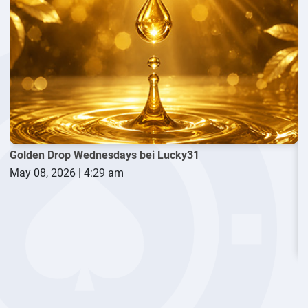
negative Spielmuster auftauchen.
Die Mentor Lösung erkennt auch potenzielle Auffälligkeiten im
B
Nutzerverhalten, wie z. B. einen auffälligen Anstieg der
2
Einzahlungshäufigkeit, um die Spieler vor Schaden zu
Ap
bewahren. Die Software wendet sich bei Bedarf direkt an den
Spieler und alarmiert den Betreiber, damit dieser mit der
weiteren Bearbeitung des Problems fortfahren kann.
Mehr über die neue Lösung und ihre
Möglichkeiten
Golden Drop Wednesdays bei Lucky31
May 08, 2026 | 4:29 am
NOVO INTERACTIVE wird auch den Anti-Geldwäsche
Mechanismus der Software stärken, der mit den europäischen
Bedingungen, Ontario und anderen Märkten weltweit
konform ist. Das Regelwerk von Neccton ist für jeden
spezifischen Markt vorkonfiguriert und ermöglicht
individuelle Anpassungen durch Geldwäschebekämpfungs-
oder Responsible Gambling-Beauftragte.
W
Die Software hat sich in Europa zum Marktführer entwickelt
Ap
und wird von den meisten der führenden iGaming Marken