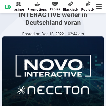
Neccton schreitet mit NOVO
Tables
Casinos
Promotions
Blackjack
Roulette
INTERACTIVE weiter in
Deutschland voran
Posted on Dec 16, 2022 | 02:44 am