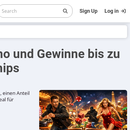
Sign Up
Log in
ho und Gewinne bis zu
hips
, einen Anteil
eal für