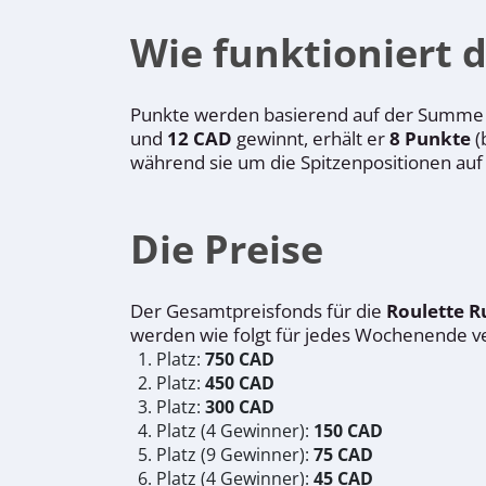
Wie funktioniert 
Punkte werden basierend auf der Summe d
und
12 CAD
gewinnt, erhält er
8 Punkte
(
während sie um die Spitzenpositionen auf
Die Preise
Der Gesamtpreisfonds für die
Roulette R
werden wie folgt für jedes Wochenende ver
Platz:
750 CAD
Platz:
450 CAD
Platz:
300 CAD
Platz (4 Gewinner):
150 CAD
Platz (9 Gewinner):
75 CAD
Platz (4 Gewinner):
45 CAD