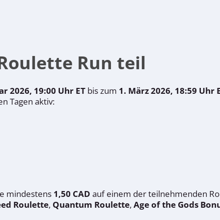
oulette Run teil
ar 2026, 19:00 Uhr ET
bis zum
1. März 2026, 18:59 Uhr 
en Tagen aktiv:
ie mindestens
1,50 CAD
auf einem der teilnehmenden Roul
ed Roulette
,
Quantum Roulette
,
Age of the Gods Bonu