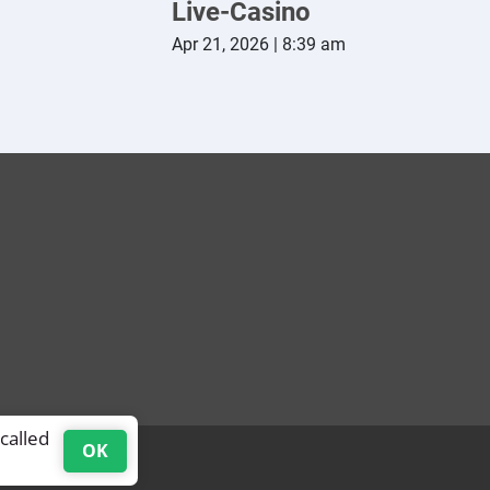
Live-Casino
Apr 21, 2026 | 8:39 am
called
OK
served. ©2026