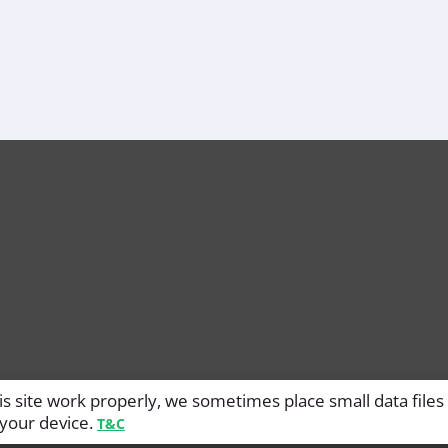
s site work properly, we sometimes place small data files 
 your device.
Terms & Conditions
|
Kontaktiere Uns
|
All rights re
T&C