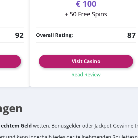
€ 100
+ 50 Free Spins
92
87
Overall Rating:
Visit Casino
Read Review
ngen
t
echtem Geld
wetten. Bonusgelder oder Jackpot-Gewinne tra
isiert und kann innerhalb jedes der teilnehmenden Roulettes