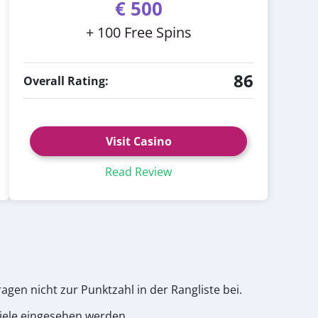
€ 500
+ 100 Free Spins
86
Overall Rating:
Visit Casino
Read Review
gen nicht zur Punktzahl in der Rangliste bei.
piele eingesehen werden.