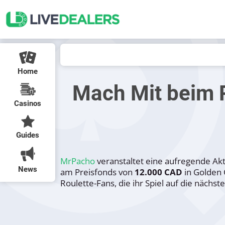
Home
Mach Mit beim 
Casinos
Guides
MrPacho
veranstaltet eine aufregende Ak
News
am Preisfonds von
12.000 CAD
in Golden C
Roulette-Fans, die ihr Spiel auf die näch