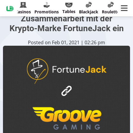
GrooveGaming geht
Tables
Casinos
Promotions
Blackjack
Roulette
Zusammenarbeit mit der
Krypto-Marke FortuneJack ein
Posted on Feb 01, 2021 | 02:26 pm