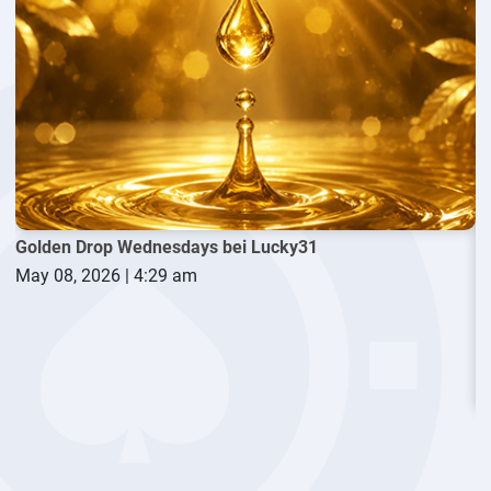
Es gibt viele Gründe, sich für die Produkte des Aggregators zu
entscheiden und einen erweiterten Spielspaß zu genießen.
Darüber hinaus ist der Anbieter dafür bekannt, die Spieler mit
B
einem erhöhten Engagement, einer höherer Rendite und mit
2
hervorragenden Produkten anzulocken.
Ap
FortuneJack ist ein weiterer Premium Anbieter in der Branche,
der bekannt für das umfangreiche Portfolio, das Slots,
Live-
Dealer
Produkte und Tischspiele umfasst, ist. Die Krypto-
Marke akzeptiert Zahlungen und Auszahlungen über
verschiedene Währungen, darunter Bitcoin, Litecoin,
Dashcoin, Ethereum, Zcash, Dogecoin, BitcoinCash und
Golden Drop Wednesdays bei Lucky31
Monero. Dank der zukunftsweisenden Strategie wird dieser
May 08, 2026 | 4:29 am
Krypto-Spezialist der richtige Partner für Groove sein.
Offizielle Erklärungen dazu
Als Reaktion auf die neue Kooperation sagte der CEO von
fortunejack.com, Boris Kiknadze, dieses:
W
"Heute ist FortuneJack eines der größten Krypto Casinos der
Ap
Welt, und es war klar, dass wir mit jemandem
zusammenarbeiten, der über eine robuste Technologie und