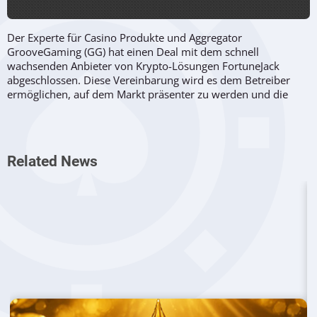
Der Experte für Casino Produkte und Aggregator
GrooveGaming (GG) hat einen Deal mit dem schnell
wachsenden Anbieter von Krypto-Lösungen FortuneJack
abgeschlossen. Diese Vereinbarung wird es dem Betreiber
ermöglichen, auf dem Markt präsenter zu werden und die
erste Wahl unter den Kunden zu sein.
Die Qualitäten beider Anbieter
Related News
Groove ist eine renommierte Marke, die mehr als 5000 Titel
im Portfolio anbietet und sich dabei auf Live
Casino
, Poker,
Slots und mehr konzentriert. Seine Produkte sind über eine
einfache Integration zugänglich, und die Spieler können eine
Unterhaltung auf hohem Niveau genießen. Die Marke ist auch
für robuste Technologie und innovative Spiellösungen
bekannt. Sie kooperiert mit einigen der bekanntesten Marken
wie Microgaming, BetConstruct, NetEnt, Genesis, Leap Games
Studios, Iron Dog, Play'n Go, BetSoft, Playson, Extreme Live
Gaming, Merkur, Spinomenal, Habanero und GettaGaming.