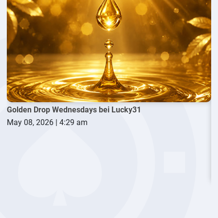
besitzt.
Im Jahr 2022 betrat das Unternehmen den Online Bereich,
B
nachdem es von der Gemeinsamen Glücksspielbehörde der
2
Länder (GGL) eine Lizenz für den regulierten deutschen Online
Ap
Glücksspielmarkt erhalten hatte. Seit seinem Start hat
Jokerstar.de eine solide Leistung gezeigt und bietet eine
überzeugende Auswahl an beliebten landbasierten Spielen,
die bei den Spielern sehr beliebt sind.
Eine umfangreiche Plattform
Golden Drop Wednesdays bei Lucky31
Julia Schagerl, Regional Manager bei
May 08, 2026 | 4:29 am
Greentube,
kommentierte den neuen Vertrag damit, dass
Jokerstar einer der bekanntesten landbasierten Anbieter in
Deutschland sei und sich im Laufe der Zeit einen guten Ruf
erarbeitet habe.
Nach ihren Worten sei das Unternehmen begeistert, das
Premium Sortiment an Spielen auf der Plattform weiter
W
bereichert zu haben und freue sich auf das gemeinsame
Ap
Wachstum mit der Marke in der Region in den kommenden
Jahren.