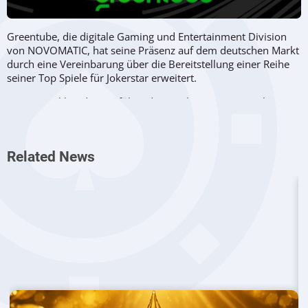
Greentube, die digitale Gaming und Entertainment Division
von NOVOMATIC, hat seine Präsenz auf dem deutschen Markt
durch eine Vereinbarung über die Bereitstellung einer Reihe
seiner Top Spiele für Jokerstar erweitert.
Dieser Deal hat dazu geführt, dass mehrere seiner zeitlosen
Spiele in die Sammlung von Jokerstar aufgenommen wurden,
darunter Book of Ra™ deluxe, Lucky Lady's Charm™ deluxe
und Sizzling Hot™. Zu den ersten Neuerscheinungen auf der
Related News
Plattform gehört Cash Connection™ Book of Ra™.
Diese Partnerschaft folgt auf eine Reihe erfolgreicher
Vereinbarungen zwischen Greentube und führenden
Betreibern in Deutschland, da das Unternehmen eine
steigende Nachfrage nach seinen Spielen in diesem Gebiet
beobachtet.
Jokerstar wird von Kling Automaten betrieben und ist ein
familiengeführtes Unternehmen in der dritten Generation, das
tief im deutschen landbasierten Glücksspielsektor verwurzelt
ist und über 165 Casino Spielhallen in ganz Deutschland