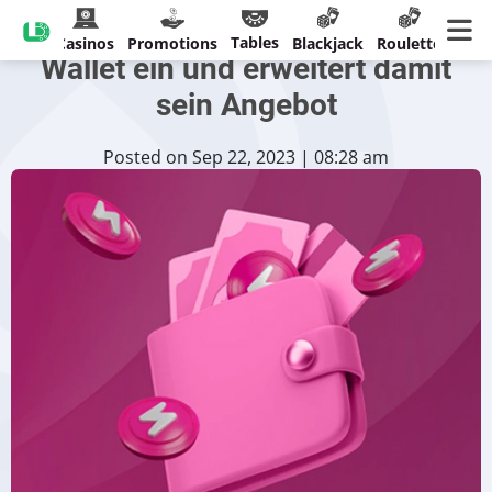
BetConstruct führt Multi-
Tables
Casinos
Promotions
Blackjack
Roulette
Wallet ein und erweitert damit
sein Angebot
Posted on Sep 22, 2023 | 08:28 am